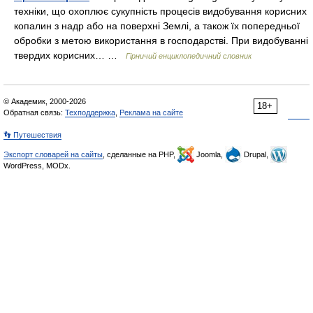
техніки, що охоплює сукупність процесів видобування корисних
копалин з надр або на поверхні Землі, а також їх попередньої
обробки з метою використання в господарстві. При видобуванні
твердих корисних… …
Гірничий енциклопедичний словник
© Академик, 2000-2026
18+
Обратная связь:
Техподдержка
,
Реклама на сайте
👣 Путешествия
Экспорт словарей на сайты
, сделанные на PHP,
Joomla,
Drupal,
WordPress, MODx.