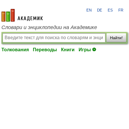
EN
DE
ES
FR
academic.ru
Словари и энциклопедии на Академике
Найти!
Толкования
Переводы
Книги
Игры ⚽