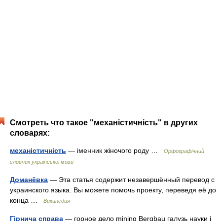
Смотреть что такое "механістичність" в других
словарях:
механістичність
— іменник жіночого роду …
Орфографічний
словник української мови
Доманёвка
— Эта статья содержит незавершённый перевод с
украинского языка. Вы можете помочь проекту, переведя её до
конца …
Википедия
Гірнича справа
— горное дело mining Bergbau галузь науки і