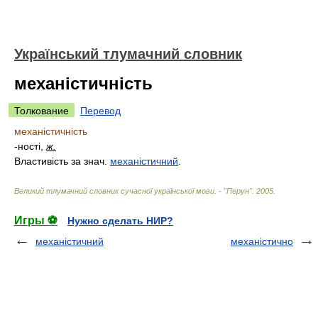
Український тлумачний словник
механістичність
Толкование
Перевод
механістичність
-ності,
ж.
Властивість за знач.
механістичний
.
Великий тлумачний словник сучасної української мови. - "Перун"
.
2005
.
Игры ⚽
Нужно сделать НИР?
механістичний
механістично